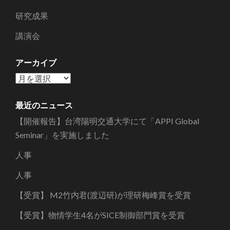
研究成果
講演会
アーカイブ
ア
ー
カ
最近のニュース
イ
【開催報告】台湾陽明交通大学にて「APPI Global
ブ
Seminar」を実施しました
人事
人事
【受賞】 M2竹内君(渡辺研)が理研梅峰賞を受賞
【受賞】物情学生4名がSICE制御部門賞を受賞