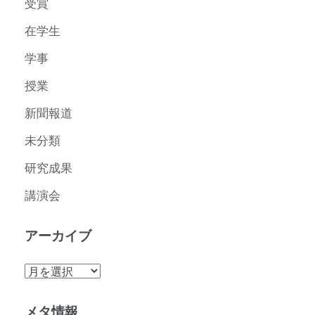
受賞
在学生
学事
授業
新聞報道
未分類
研究成果
講演会
アーカイブ
ア
ー
カ
メタ情報