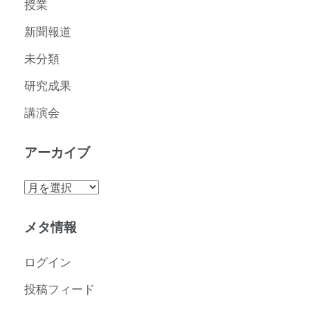
授業
新聞報道
未分類
研究成果
講演会
アーカイブ
ア
ー
カ
メタ情報
イ
ブ
ログイン
投稿フィード