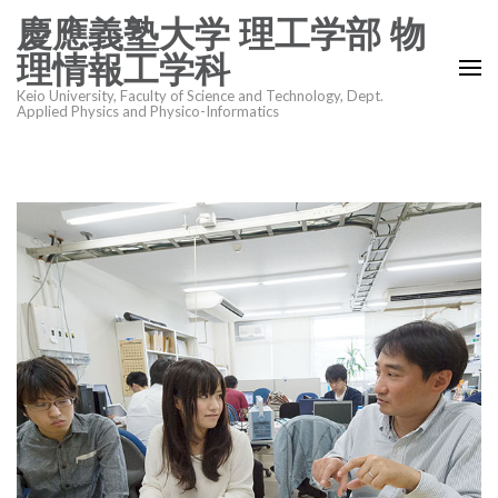
コ
慶應義塾大学 理工学部 物
ン
理情報工学科
テ
Keio University, Faculty of Science and Technology, Dept.
ン
Applied Physics and Physico-Informatics
ツ
へ
ス
キ
ッ
プ
(Enter
を
押
す)