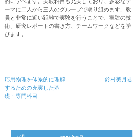
的に学べます。実験科目も充実しており、多彩なテ
ーマに二人から三人のグループで取り組めます。教
員と非常に近い距離で実験を行うことで、実験の技
術、研究レポートの書き方、チームワークなどを学
びます。
投
応用物理を体系的に理解
鈴村美月君
するための充実した基
稿
礎・専門科目
ナ
ビ
ゲ
« 6月