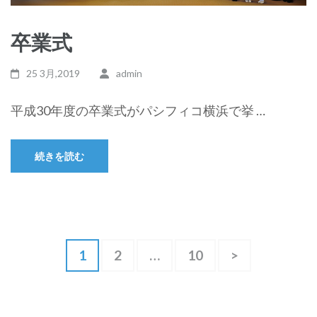
卒業式
25 3月,2019
admin
平成30年度の卒業式がパシフィコ横浜で挙 …
続きを読む
投
固
固
固
1
2
…
10
>
定
定
定
稿
ペ
ペ
ペ
の
ー
ー
ー