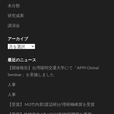
未分類
研究成果
講演会
アーカイブ
ア
ー
カ
最近のニュース
イ
【開催報告】台湾陽明交通大学にて「APPI Global
ブ
Seminar」を実施しました
人事
人事
【受賞】 M2竹内君(渡辺研)が理研梅峰賞を受賞