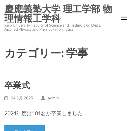
コ
慶應義塾大学 理工学部 物
ン
理情報工学科
テ
Keio University, Faculty of Science and Technology, Dept.
ン
Applied Physics and Physico-Informatics
ツ
へ
カテゴリー:
学事
ス
キ
ッ
プ
(Enter
卒業式
を
押
24 3月,2025
admin
す)
2024年度は101名が卒業しました．