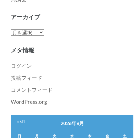
アーカイブ
ア
ー
カ
メタ情報
イ
ブ
ログイン
投稿フィード
コメントフィード
WordPress.org
« 6月
2026年8月
日
月
火
水
木
金
土