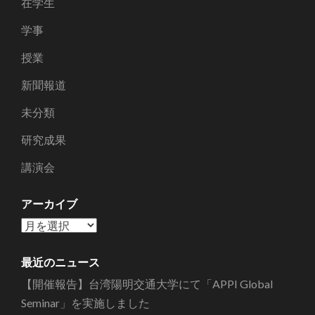
在学生
学事
授業
新聞報道
未分類
研究成果
講演会
アーカイブ
ア
ー
カ
最近のニュース
イ
【開催報告】台湾陽明交通大学にて「APPI Global
ブ
Seminar」を実施しました