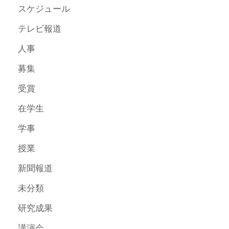
スケジュール
テレビ報道
人事
募集
受賞
在学生
学事
授業
新聞報道
未分類
研究成果
講演会