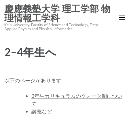
コ
慶應義塾大学 理工学部 物
ン
理情報工学科
テ
Keio University, Faculty of Science and Technology, Dept.
ン
Applied Physics and Physico-Informatics
ツ
へ
2–4年生へ
ス
キ
ッ
プ
以下のページがあります．
(Enter
を
3年生カリキュラムのクォータ制につい
押
て
す)
講義など