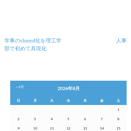
投
学事のclosed化を理工学
人事
部で初めて具現化
稿
ナ
ビ
ゲ
« 6月
2026年8月
ー
日
月
火
水
木
金
土
シ
1
2
3
4
5
6
7
8
ョ
9
10
11
12
13
14
15