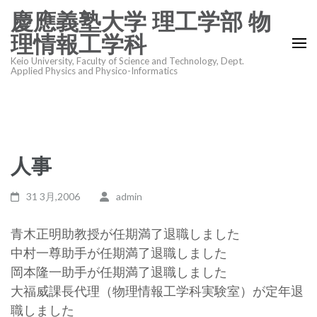
コ
慶應義塾大学 理工学部 物
ン
理情報工学科
テ
Keio University, Faculty of Science and Technology, Dept.
ン
Applied Physics and Physico-Informatics
ツ
へ
ス
キ
人事
ッ
プ
31 3月,2006
admin
(Enter
を
青木正明助教授が任期満了退職しました
押
中村一尊助手が任期満了退職しました
す)
岡本隆一助手が任期満了退職しました
大福威課長代理（物理情報工学科実験室）が定年退
職しました