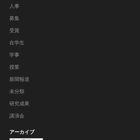
人事
募集
受賞
在学生
学事
授業
新聞報道
未分類
研究成果
講演会
アーカイブ