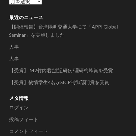
ア
ー
カ
最近のニュース
イ
【開催報告】台湾陽明交通大学にて「APPI Global
ブ
Seminar」を実施しました
人事
人事
【受賞】 M2竹内君(渡辺研)が理研梅峰賞を受賞
【受賞】物情学生4名がSICE制御部門賞を受賞
メタ情報
ログイン
投稿フィード
コメントフィード