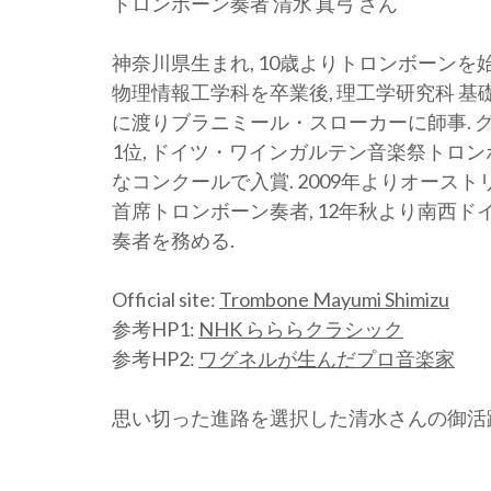
トロンボーン奏者 清水 真弓 さん
神奈川県生まれ, 10歳よりトロンボーンを始
物理情報工学科を卒業後, 理工学研究科 基
に渡りブラニミール・スローカーに師事. 
1位, ドイツ・ワインガルテン音楽祭トロン
なコンクールで入賞. 2009年よりオース
首席トロンボーン奏者, 12年秋より南西
奏者を務める.
Official site:
Trombone Mayumi Shimizu
参考HP1:
NHK らららクラシック
参考HP2:
ワグネルが生んだプロ音楽家
思い切った進路を選択した清水さんの御活