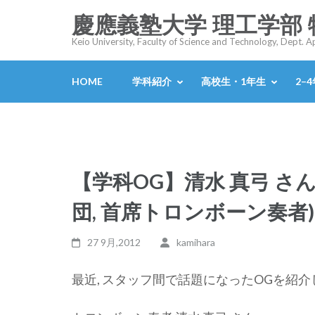
コ
慶應義塾大学 理工学部
ン
Keio University, Faculty of Science and Technology, Dept. 
テ
ン
HOME
学科紹介
高校生・1年生
2–
ツ
へ
ス
キ
ッ
【学科OG】清水 真弓 さ
プ
(Enter
団, 首席トロンボーン奏者
を
押
27 9月,2012
kamihara
す)
最近, スタッフ間で話題になったOGを紹介