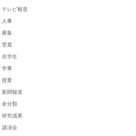
テレビ報道
人事
募集
受賞
在学生
学事
授業
新聞報道
未分類
研究成果
講演会