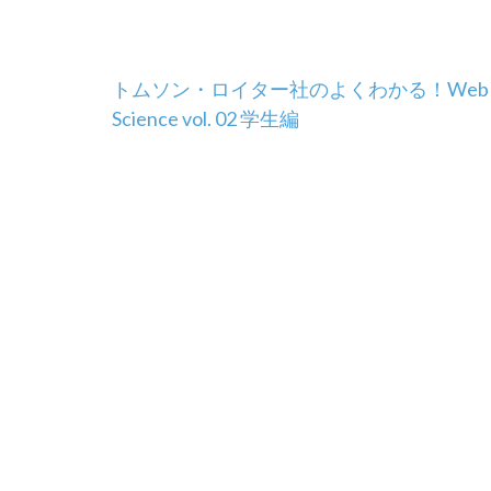
投
トムソン・ロイター社のよくわかる！Web 
Science vol. 02 学生編
稿
ナ
ビ
ゲ
ー
シ
ョ
ン