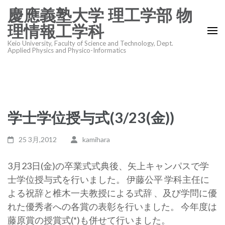
コ
慶應義塾大学 理工学部 物
ン
理情報工学科
テ
Keio University, Faculty of Science and Technology, Dept.
ン
Applied Physics and Physico-Informatics
ツ
へ
ス
キ
学士学位授与式(3/23(金))
ッ
プ
25 3月,2012
kamihara
(Enter
を
3月23日(金)の卒業式式典後、矢上キャンパスで学
押
士学位授与式を行いました。 伊藤公平 学科主任に
す)
よる祝辞と椎木一夫教授による式辞 、及び学問に優
れた優秀者への各賞の表彰を行いました。 今年度は
藤原賞の授賞式(*)も併せて行いました。