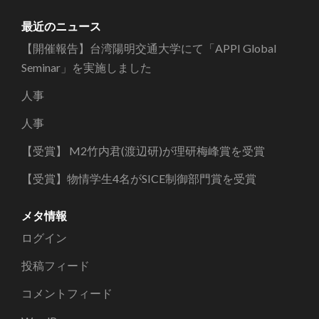
ー
カ
最近のニュース
イ
【開催報告】台湾陽明交通大学にて「APPI Global
ブ
Seminar」を実施しました
人事
人事
【受賞】 M2竹内君(渡辺研)が理研梅峰賞を受賞
【受賞】物情学生4名がSICE制御部門賞を受賞
メタ情報
ログイン
投稿フィード
コメントフィード