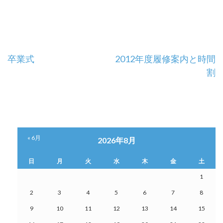
投
卒業式
2012年度履修案内と時間
割
稿
ナ
ビ
ゲ
« 6月
2026年8月
ー
日
月
火
水
木
金
土
シ
1
2
3
4
5
6
7
8
ョ
9
10
11
12
13
14
15
ン