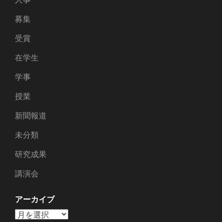
募集
受賞
在学生
学事
授業
新聞報道
未分類
研究成果
講演会
アーカイブ
ア