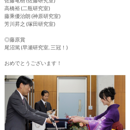
佐藤竜樹 (佐藤研究室)
高橋裕 (二瓶研究室)
藤乘優治朗 (神原研究室)
芳川昇之 (塚田研究室)
◎藤原賞
尾沼篤 (早瀬研究室, 三冠！)
おめでとうございます！