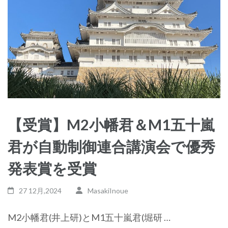
【受賞】M2小幡君＆M1五十嵐
君が自動制御連合講演会で優秀
発表賞を受賞
27 12月,2024
MasakiInoue
M2小幡君(井上研)とM1五十嵐君(堀研 …