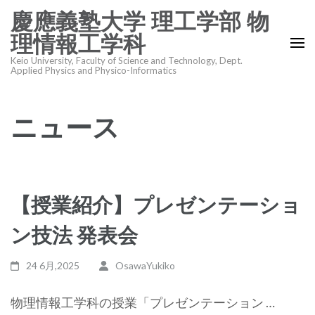
コ
慶應義塾大学 理工学部 物
ン
理情報工学科
テ
Keio University, Faculty of Science and Technology, Dept.
ン
Applied Physics and Physico-Informatics
ツ
へ
ニュース
ス
キ
ッ
プ
(Enter
【授業紹介】プレゼンテーショ
を
ン技法 発表会
押
す)
24 6月,2025
OsawaYukiko
物理情報工学科の授業「プレゼンテーション …