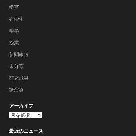
受賞
在学生
学事
授業
新聞報道
未分類
研究成果
講演会
アーカイブ
ア
ー
カ
最近のニュース