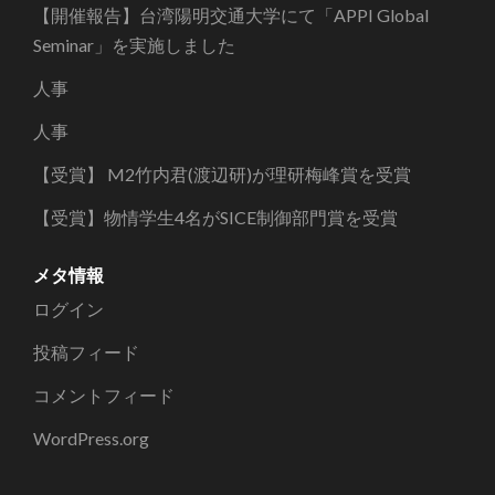
イ
【開催報告】台湾陽明交通大学にて「APPI Global
ブ
Seminar」を実施しました
人事
人事
【受賞】 M2竹内君(渡辺研)が理研梅峰賞を受賞
【受賞】物情学生4名がSICE制御部門賞を受賞
メタ情報
ログイン
投稿フィード
コメントフィード
WordPress.org