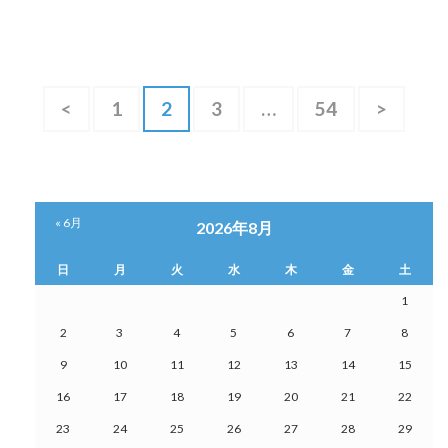
投
固
固
固
固
<
1
2
3
…
54
>
定
定
定
定
稿
ペ
ペ
ペ
ペ
の
ー
ー
ー
ー
ペ
ジ
ジ
ジ
ジ
« 6月
2026年8月
ー
日
月
火
水
木
金
土
ジ
1
2
3
4
5
6
7
8
送
9
10
11
12
13
14
15
り
16
17
18
19
20
21
22
23
24
25
26
27
28
29