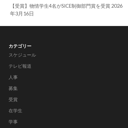
2026
【受賞】物情学生4名がSICE制御部門賞を受賞
年3月16日
カテゴリー
スケジュール
テレビ報道
人事
募集
受賞
在学生
学事