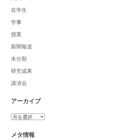
在学生
学事
授業
新聞報道
未分類
研究成果
講演会
アーカイブ
ア
ー
カ
メタ情報