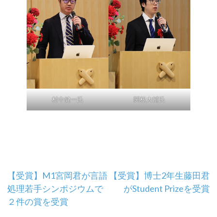
村中健一氏
関根大輔氏
投
【受賞】M1宮岡君が言語
【受賞】博士2年生藤田君
処理若手シンポジウムで
がStudent Prizeを受賞
稿
２件の賞を受賞
ナ