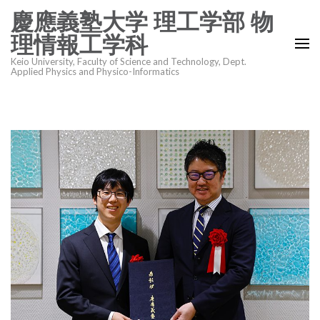
コ
慶應義塾大学 理工学部 物
ン
理情報工学科
テ
Keio University, Faculty of Science and Technology, Dept.
ン
Applied Physics and Physico-Informatics
ツ
へ
ス
キ
ッ
プ
(Enter
を
押
す)