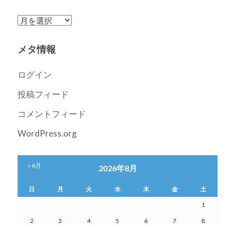
ア
ー
カ
メタ情報
イ
ブ
ログイン
投稿フィード
コメントフィード
WordPress.org
« 6月
2026年8月
日
月
火
水
木
金
土
1
2
3
4
5
6
7
8