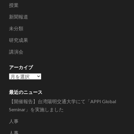
授業
新聞報道
未分類
研究成果
講演会
アーカイブ
ア
ー
カ
最近のニュース
イ
【開催報告】台湾陽明交通大学にて「APPI Global
ブ
Seminar」を実施しました
人事
人事