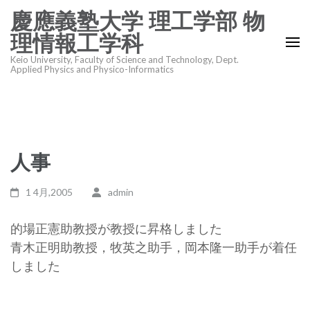
コ
慶應義塾大学 理工学部 物
ン
理情報工学科
テ
Keio University, Faculty of Science and Technology, Dept.
ン
Applied Physics and Physico-Informatics
ツ
へ
ス
キ
人事
ッ
プ
1 4月,2005
admin
(Enter
を
的場正憲助教授が教授に昇格しました
押
青木正明助教授，牧英之助手，岡本隆一助手が着任
す)
しました