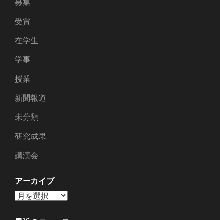
募集
受賞
在学生
学事
授業
新聞報道
未分類
研究成果
講演会
アーカイブ
ア
ー