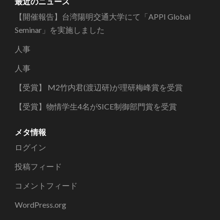
カ
最近のニュース
イ
【開催報告】台湾陽明交通大学にて「APPI Global
ブ
Seminar」を実施しました
人事
人事
【受賞】 M2竹内君(渡辺研)が理研梅峰賞を受賞
【受賞】物情学生4名がSICE制御部門賞を受賞
メタ情報
ログイン
投稿フィード
コメントフィード
WordPress.org