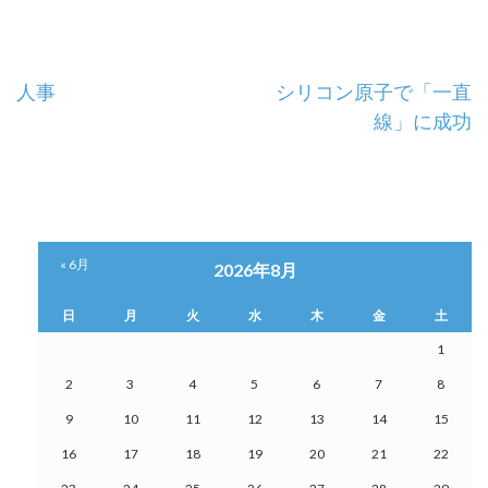
投
人事
シリコン原子で「一直
線」に成功
稿
ナ
ビ
ゲ
« 6月
2026年8月
ー
日
月
火
水
木
金
土
シ
1
2
3
4
5
6
7
8
ョ
9
10
11
12
13
14
15
ン
16
17
18
19
20
21
22