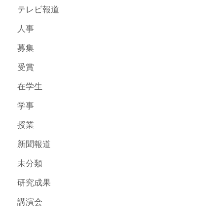
テレビ報道
人事
募集
受賞
在学生
学事
授業
新聞報道
未分類
研究成果
講演会