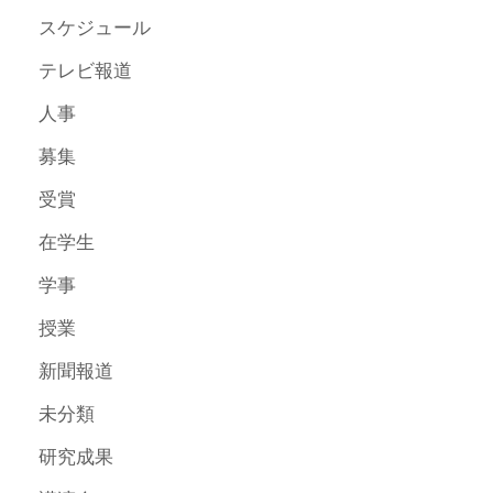
スケジュール
テレビ報道
人事
募集
受賞
在学生
学事
授業
新聞報道
未分類
研究成果