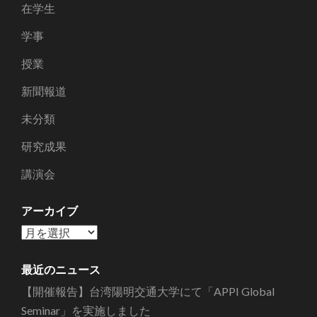
在学生
学事
授業
新聞報道
未分類
研究成果
講演会
アーカイブ
ア
ー
カ
最近のニュース
イ
【開催報告】台湾陽明交通大学にて「APPI Global
ブ
Seminar」を実施しました