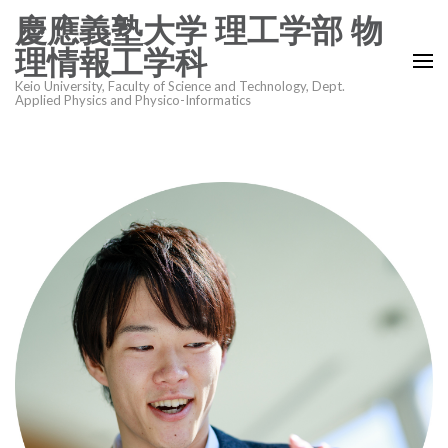
コ
慶應義塾大学 理工学部 物
ン
理情報工学科
テ
Keio University, Faculty of Science and Technology, Dept.
ン
Applied Physics and Physico-Informatics
ツ
へ
ス
キ
ッ
プ
(Enter
を
押
す)