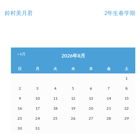
投
鈴村美月君
2年生春学期
稿
ナ
ビ
« 6月
2026年8月
ゲ
日
月
火
水
木
金
土
ー
1
シ
2
3
4
5
6
7
8
9
10
11
12
13
14
15
ョ
16
17
18
19
20
21
22
ン
23
24
25
26
27
28
29
30
31