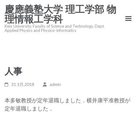
コ
慶應義塾大学 理工学部 物
ン
理情報工学科
テ
Keio University, Faculty of Science and Technology, Dept.
ン
Applied Physics and Physico-Informatics
ツ
へ
ス
キ
人事
ッ
プ
31 3月,2018
admin
(Enter
を
本多敏教授が定年退職しました．横井康平准教授が
押
定年退職しました．
す)