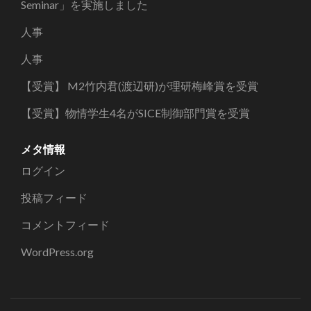
ブ
Seminar」を実施しました
人事
人事
【受賞】 M2竹内君(渡辺研)が理研梅峰賞を受賞
【受賞】物情学生4名がSICE制御部門賞を受賞
メタ情報
ログイン
投稿フィード
コメントフィード
WordPress.org