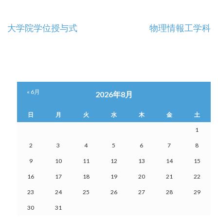
投
大学院学位授与式
物理情報工学科
稿
ナ
ビ
« 6月
2026年8月
ゲ
日
月
火
水
木
金
土
ー
1
シ
2
3
4
5
6
7
8
9
10
11
12
13
14
15
ョ
16
17
18
19
20
21
22
ン
23
24
25
26
27
28
29
30
31