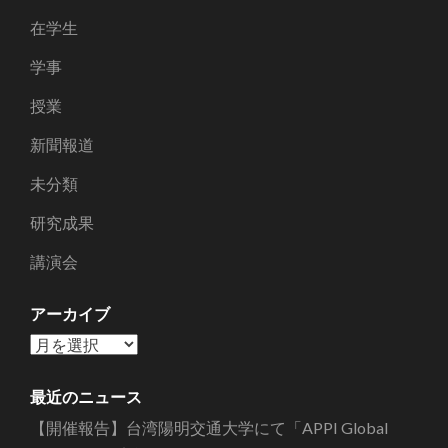
在学生
学事
授業
新聞報道
未分類
研究成果
講演会
アーカイブ
ア
ー
カ
最近のニュース
イ
【開催報告】台湾陽明交通大学にて「APPI Global