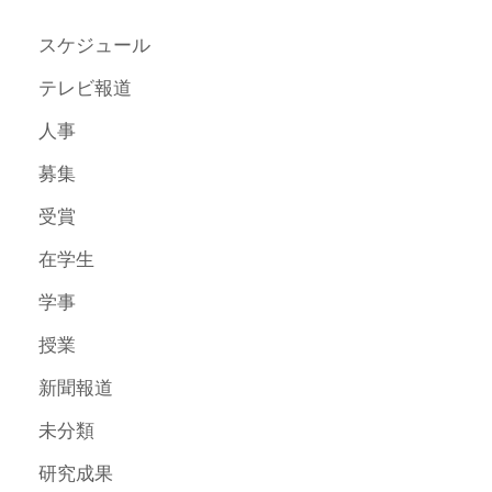
スケジュール
テレビ報道
人事
募集
受賞
在学生
学事
授業
新聞報道
未分類
研究成果