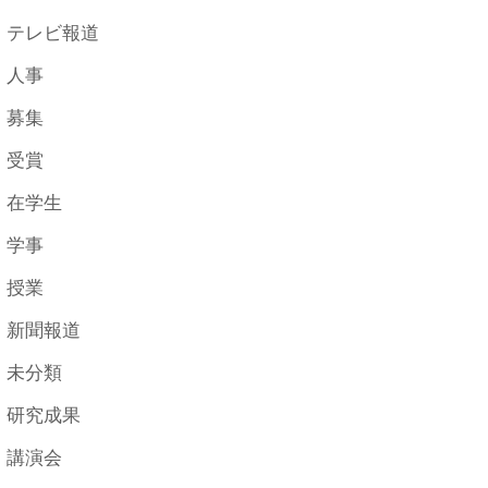
テレビ報道
人事
募集
受賞
在学生
学事
授業
新聞報道
未分類
研究成果
講演会