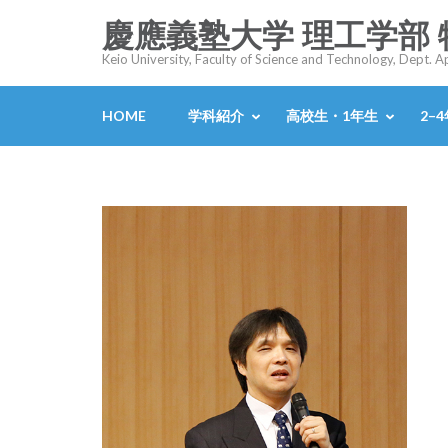
コ
慶應義塾大学 理工学部
ン
Keio University, Faculty of Science and Technology, Dept. 
テ
ン
HOME
学科紹介
高校生・1年生
2–
ツ
へ
ス
キ
ッ
プ
(Enter
を
押
す)