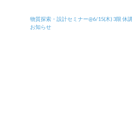
投
物質探索・設計セミナー@6/15(木) 3限 休
お知らせ
稿
ナ
ビ
ゲ
ー
シ
ョ
ン