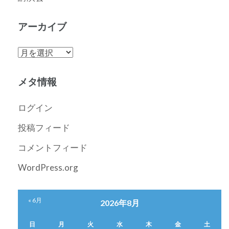
アーカイブ
ア
ー
カ
メタ情報
イ
ブ
ログイン
投稿フィード
コメントフィード
WordPress.org
« 6月
2026年8月
日
月
火
水
木
金
土