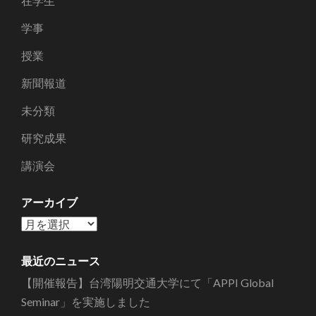
在学生
学事
授業
新聞報道
未分類
研究成果
講演会
アーカイブ
ア
ー
カ
最近のニュース
イ
【開催報告】台湾陽明交通大学にて「APPI Global
ブ
Seminar」を実施しました