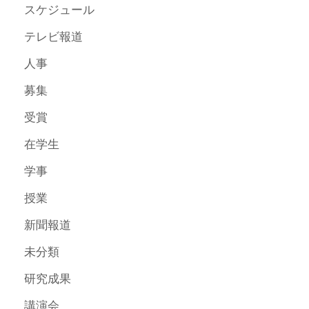
スケジュール
テレビ報道
人事
募集
受賞
在学生
学事
授業
新聞報道
未分類
研究成果
講演会