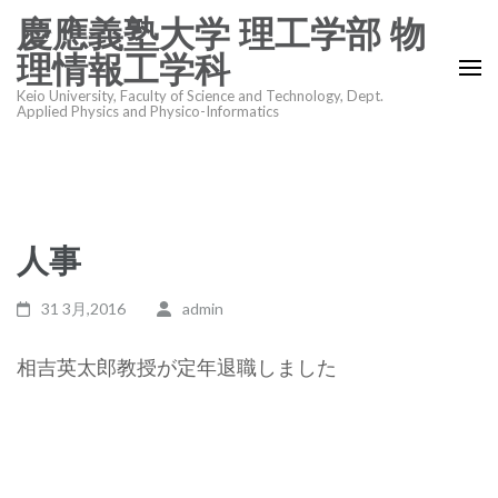
コ
慶應義塾大学 理工学部 物
ン
理情報工学科
テ
Keio University, Faculty of Science and Technology, Dept.
ン
Applied Physics and Physico-Informatics
ツ
へ
ス
キ
人事
ッ
プ
31 3月,2016
admin
(Enter
を
相吉英太郎教授が定年退職しました
押
す)