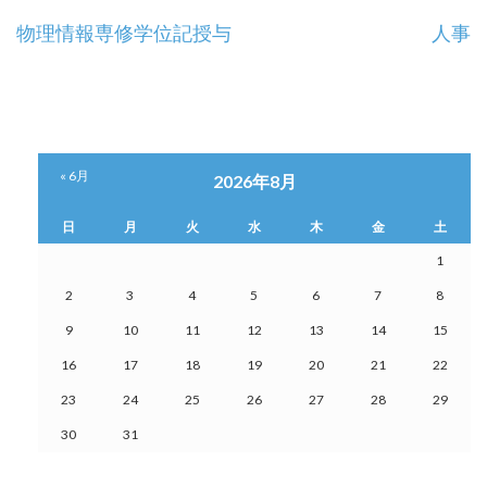
投
物理情報専修学位記授与
人事
稿
ナ
ビ
« 6月
2026年8月
ゲ
日
月
火
水
木
金
土
ー
1
シ
2
3
4
5
6
7
8
9
10
11
12
13
14
15
ョ
16
17
18
19
20
21
22
ン
23
24
25
26
27
28
29
30
31