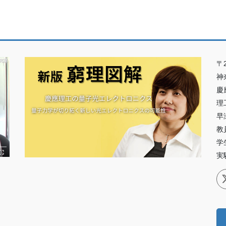
〒2
神
慶
理
早
教
学
実験