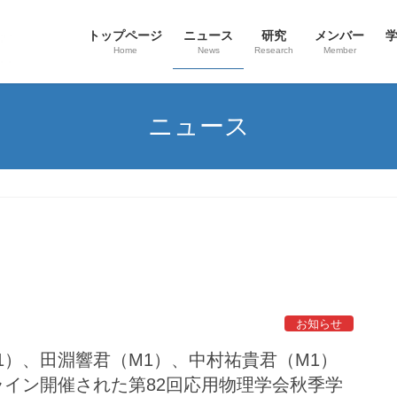
トップページ
ニュース
研究
メンバー
Home
News
Research
Member
ニュース
お知らせ
1）、田淵響君（M1）、中村祐貴君（M1）
3にオンライン開催された第82回応用物理学会秋季学