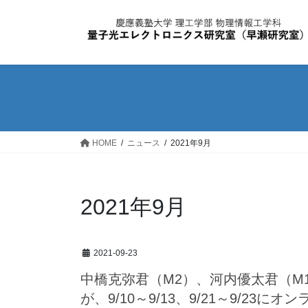
コ
ナ
ン
ビ
テ
ゲ
ン
ー
ツ
シ
へ
ョ
ス
ン
キ
に
ッ
移
HOME
ニュース
2021年9月
プ
動
2021年9月
2021-09-23
中橋克弥君（M2）、河内優太君（M
が、9/10～9/13、9/21～9/2