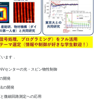
ています．
NVセンターの光・スピン物性制御
の開発
法の開発
グと微細回路測定への応用