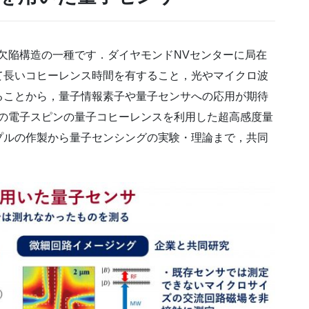
欠陥構造の一種です．ダイヤモンドNVセンターに局在
て長いコヒーレンス時間を有すること，光やマイクロ波
ることから，量子情報素子や量子センサへの応用が期待
ーの電子スピンの量子コヒーレンスを利用した超高感度量
プルの作製から量子センシングの実験・理論まで，共同