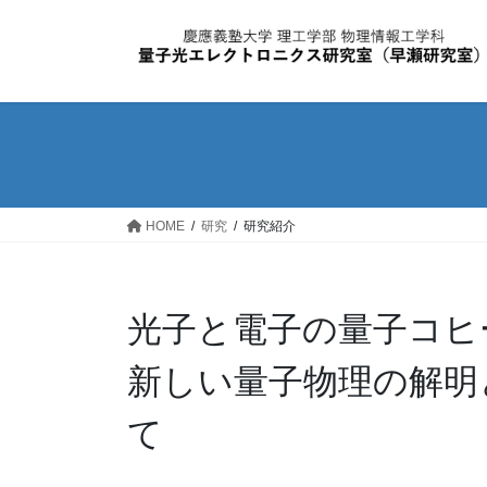
コ
ナ
ン
ビ
テ
ゲ
ン
ー
ツ
シ
へ
ョ
ス
ン
キ
に
ッ
移
HOME
研究
研究紹介
プ
動
光子と電子の量子コヒ
新しい量子物理の解明
て