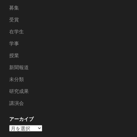
募集
受賞
在学生
学事
授業
新聞報道
未分類
研究成果
講演会
アーカイブ
ア
ー