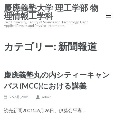
コ
慶應義塾大学 理工学部 物
ン
理情報工学科
テ
Keio University, Faculty of Science and Technology, Dept.
ン
Applied Physics and Physico-Informatics
ツ
へ
カテゴリー:
新聞報道
ス
キ
ッ
プ
(Enter
慶應義塾丸の内シティーキャン
を
パス(MCC)における講義
押
す)
26 6月,2001
admin
読売新聞2001年6月26日。伊藤公平専 …