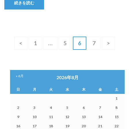
続きを読む
投
固
固
固
固
<
1
…
5
6
7
>
定
定
定
定
稿
ペ
ペ
ペ
ペ
の
ー
ー
ー
ー
ペ
ジ
ジ
ジ
ジ
« 6月
2026年8月
ー
日
月
火
水
木
金
土
ジ
1
2
3
4
5
6
7
8
送
9
10
11
12
13
14
15
り
16
17
18
19
20
21
22