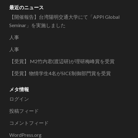
カ
最近のニュース
イ
【開催報告】台湾陽明交通大学にて「APPI Global
ブ
Seminar」を実施しました
人事
人事
【受賞】 M2竹内君(渡辺研)が理研梅峰賞を受賞
【受賞】物情学生4名がSICE制御部門賞を受賞
メタ情報
ログイン
投稿フィード
コメントフィード
WordPress.org